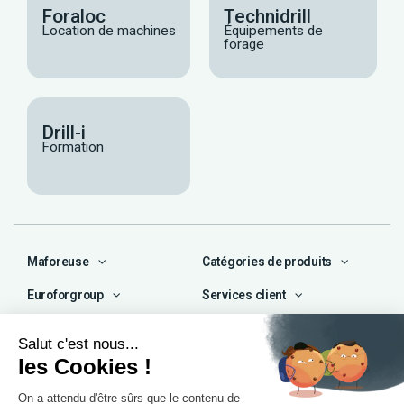
Foraloc
Technidrill
Location de machines
Équipements de
forage
Drill-i
Formation
Maforeuse
Catégories de produits
Euroforgroup
Services client
Contact
04 72 47 66 72
contact@maforeuse.com