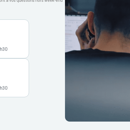
ront à vos questions hors week-end
7h30
7h30