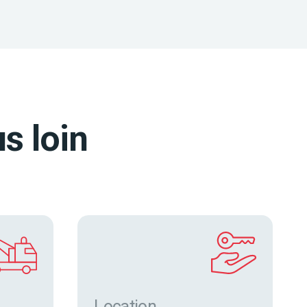
s loin
Location