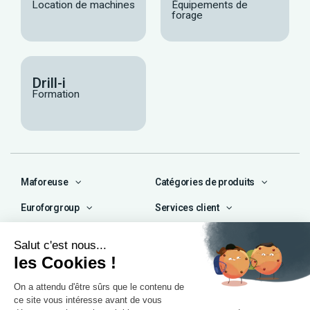
Location de machines
Équipements de
forage
Drill-i
Formation
Maforeuse
Catégories de produits
Euroforgroup
Services client
Contact
04 72 47 66 72
contact@maforeuse.com
Siège social et atelier
Chassieu (69)