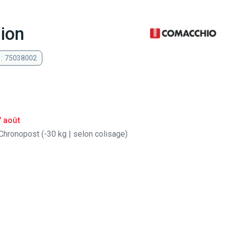
ion
 : 75038002
7 août
Chronopost (-30 kg | selon colisage)