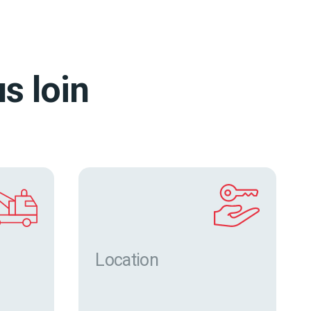
s loin
Location