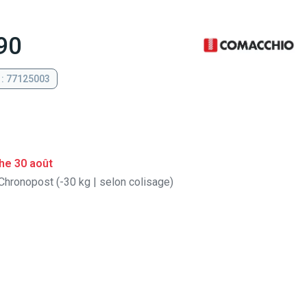
90
 : 77125003
he 30 août
Chronopost (-30 kg | selon colisage)