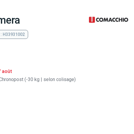
mera
 : H33931002
7 août
Chronopost (-30 kg | selon colisage)