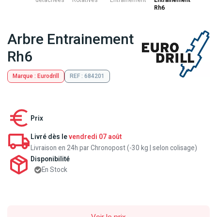
détachées
Rotatives
Entrainement
Entrainement
Rh6
Arbre Entrainement
Rh6
Marque : Eurodrill
REF : 684201
Prix
Livré dès le
vendredi 07 août
Livraison en 24h par Chronopost (-30 kg | selon colisage)
Disponibilité
En Stock