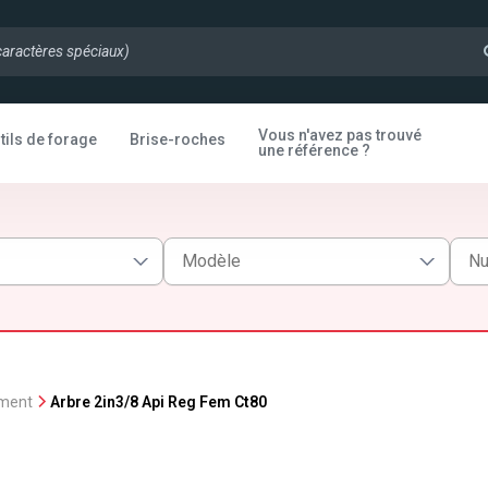
Vous n'avez pas trouvé
tils de forage
Brise-roches
une référence ?
ement
Arbre 2in3/8 Api Reg Fem Ct80