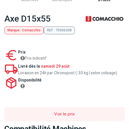
détachées
Mecaniques
D15x55
Axe D15x55
Marque : Comacchio
REF : 75006308
Prix
Prix indicatif
Livré dès le
samedi 29 août
Livraison en 24h par Chronopost (-30 kg | selon colisage)
Disponibilité
Voir le prix