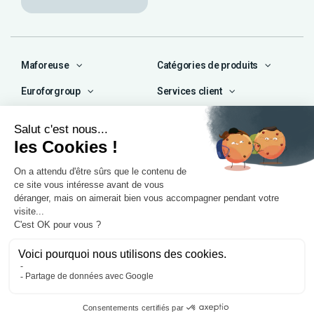
Maforeuse
Catégories de produits
Euroforgroup
Services client
Contact
04 72 47 66 72
contact@maforeuse.com
Siège social et atelier
Chassieu (69)
55 rue Ampère
69680 Chassieu
Agence Île-de-France
1 rue Camille Décauville
91250 Tigery
Mentions légales
Politique de confidentialité
© 2025, Eurofor by
Wess Soft
. Tous droits réservés