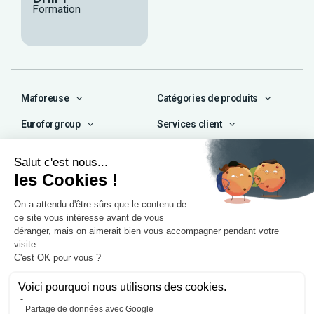
Formation
Maforeuse
Catégories de produits
Euroforgroup
Services client
Contact
04 72 47 66 72
contact@maforeuse.com
Siège social et atelier
Chassieu (69)
55 rue Ampère
69680 Chassieu
Agence Île-de-France
1 rue Camille Décauville
91250 Tigery