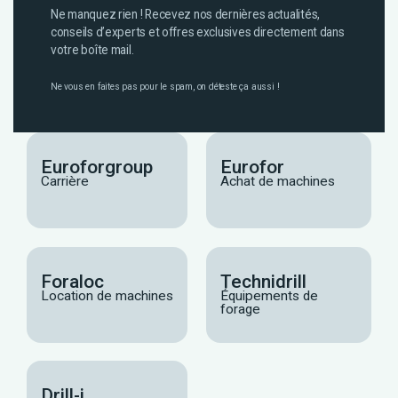
Ne manquez rien ! Recevez nos dernières actualités,
conseils d’experts et offres exclusives directement dans
votre boîte mail.
Ne vous en faites pas pour le spam, on déteste ça aussi !
Euroforgroup
Eurofor
Carrière
Achat de machines
Foraloc
Technidrill
Location de machines
Équipements de
forage
Drill-i