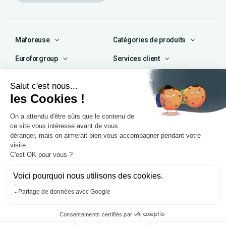
Maforeuse
Catégories de produits
Euroforgroup
Services client
Contact
04 72 47 66 72
contact@maforeuse.com
Siège social et atelier
Chassieu (69)
55 rue Ampère
69680 Chassieu
Agence Île-de-France
1 rue Camille Décauville
91250 Tigery
Mentions légales
Politique de confidentialité
© 2025, Eurofor by
Wess Soft
. Tous droits réservés