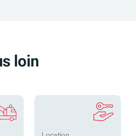
s loin
Location