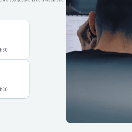
ront à vos questions hors week-end
7h30
7h30