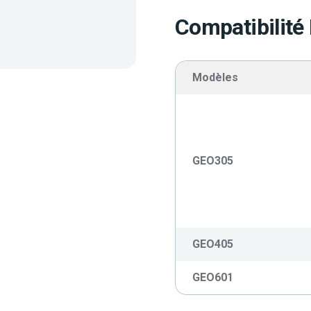
Compatibilité
Modèles
GEO305
GEO405
GEO601