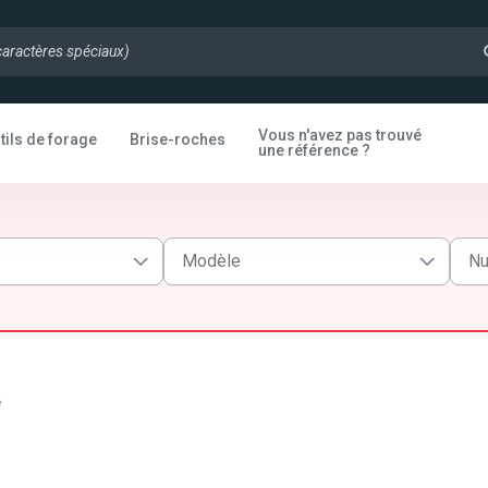
Vous n'avez pas trouvé
tils de forage
Brise-roches
une référence ?
e