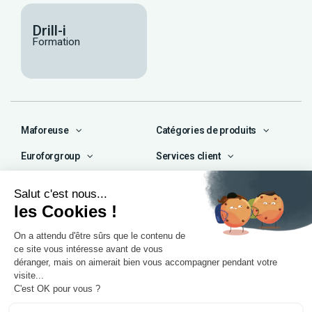
Drill-i
Formation
Maforeuse
Catégories de produits
Euroforgroup
Services client
Contact
04 72 47 66 72
contact@maforeuse.com
Siège social et atelier
Chassieu (69)
55 rue Ampère
69680 Chassieu
Agence Île-de-France
1 rue Camille Décauville