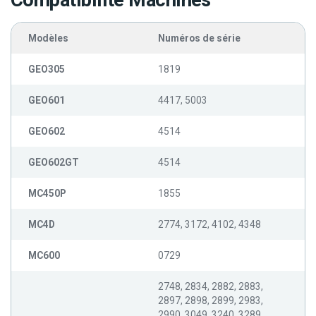
Compatibilité Machines
Modèles
Numéros de série
GEO305
1819
GEO601
4417, 5003
GEO602
4514
GEO602GT
4514
MC450P
1855
MC4D
2774, 3172, 4102, 4348
MC600
0729
2748, 2834, 2882, 2883,
2897, 2898, 2899, 2983,
2990, 3049, 3240, 3289,