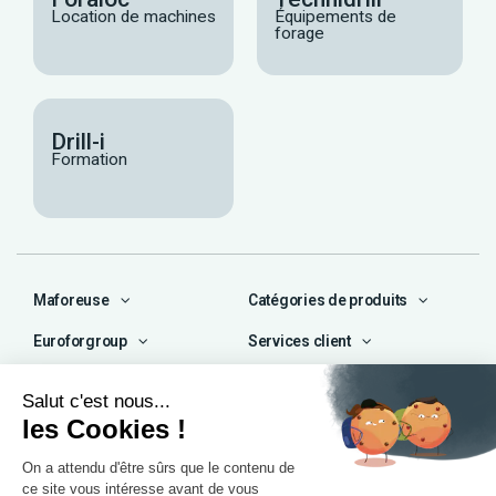
Location de machines
Équipements de
forage
Drill-i
Formation
Maforeuse
Catégories de produits
Euroforgroup
Services client
Contact
04 72 47 66 72
contact@maforeuse.com
Siège social et atelier
Chassieu (69)