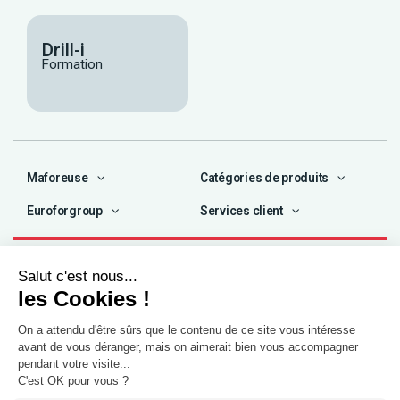
Drill-i
Formation
Maforeuse
Catégories de produits
Euroforgroup
Services client
Contact
04 72 47 66 72
contact@maforeuse.com
Siège social et atelier
Chassieu (69)
55 rue Ampère
69680 Chassieu
Agence Île-de-France