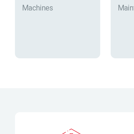
Machines
Main
Trouver des machines neuves
et d’occasion sur eurofor.com