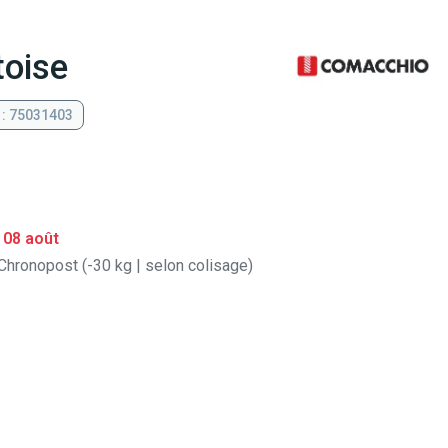
toise
 : 75031403
 08 août
Chronopost (-30 kg | selon colisage)