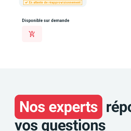
En attente de réapprovisionnement
Disponible sur demande
Nos experts
rép
vos questions