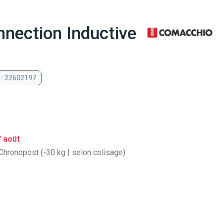
nection Inductive
 : 22602197
7 août
Chronopost (-30 kg | selon colisage)