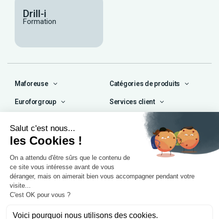
Drill-i
Formation
Maforeuse
Catégories de produits
Euroforgroup
Services client
Contact
04 72 47 66 72
contact@maforeuse.com
Siège social et atelier
Chassieu (69)
55 rue Ampère
69680 Chassieu
Agence Île-de-France
1 rue Camille Décauville
91250 Tigery