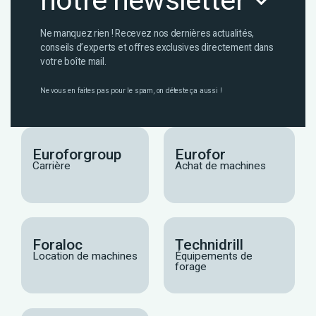
notre newsletter
Ne manquez rien ! Recevez nos dernières actualités,
conseils d’experts et offres exclusives directement dans
votre boîte mail.
Ne vous en faites pas pour le spam, on déteste ça aussi !
Euroforgroup
Eurofor
Carrière
Achat de machines
Foraloc
Technidrill
Location de machines
Équipements de
forage