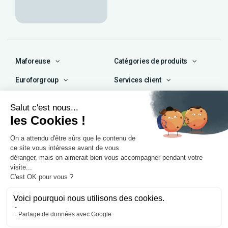
Maforeuse
Catégories de produits
Euroforgroup
Services client
Contact
04 72 47 66 72
contact@maforeuse.com
Siège social et atelier
Chassieu (69)
55 rue Ampère
69680 Chassieu
Agence Île-de-France
1 rue Camille Décauville
91250 Tigery
Mentions légales
Politique de confidentialité