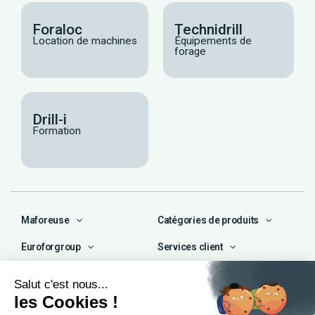
Foraloc
Technidrill
Location de machines
Équipements de
forage
Drill-i
Formation
Maforeuse
Catégories de produits
Euroforgroup
Services client
Contact
04 72 47 66 72