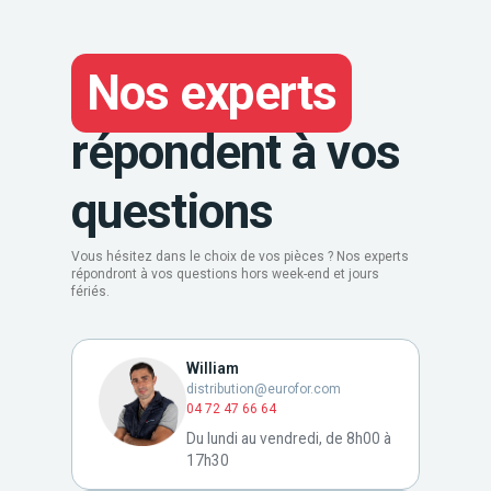
Nos experts
répondent à vos
questions
Vous hésitez dans le choix de vos pièces ? Nos experts
répondront à vos questions hors week-end et jours
fériés.
William
distribution@eurofor.com
04 72 47 66 64
Du lundi au vendredi, de 8h00 à
17h30