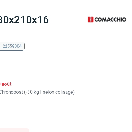
230x210x16
 : 22558004
0 août
Chronopost (-30 kg | selon colisage)