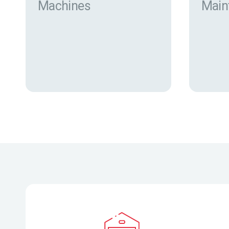
Machines
Main
Trouver des machines neuves
et d’occasion sur eurofor.com