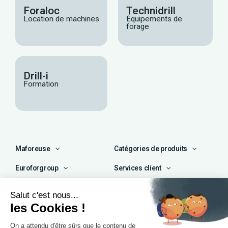
Foraloc
Technidrill
Location de machines
Équipements de
forage
Drill-i
Formation
Maforeuse
Catégories de produits
Euroforgroup
Services client
Contact
04 72 47 66 72
contact@maforeuse.com