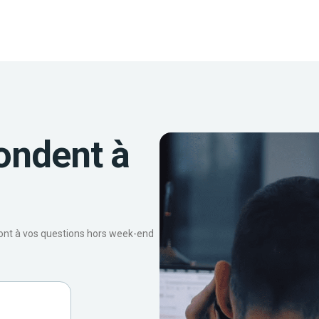
ondent à
ront à vos questions hors week-end