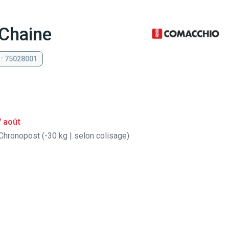
 Chaine
 : 75028001
7 août
Chronopost (-30 kg | selon colisage)