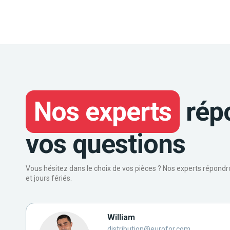
Nos experts
rép
vos questions
Vous hésitez dans le choix de vos pièces ? Nos experts répond
et jours fériés.
William
distribution@eurofor.com