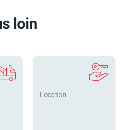
s loin
Location