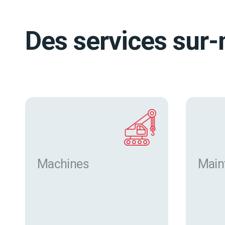
Des services sur-
Machines
Main
Trouver des machines neuves
et d’occasion sur eurofor.com