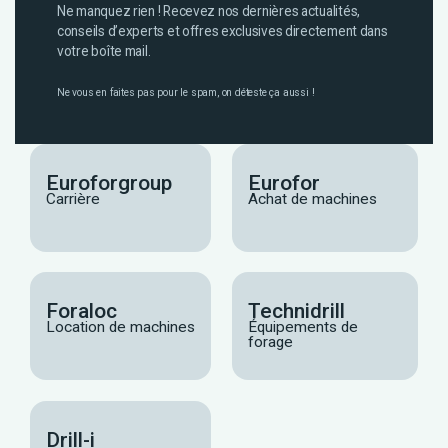
Ne manquez rien ! Recevez nos dernières actualités,
conseils d’experts et offres exclusives directement dans
votre boîte mail.
Ne vous en faites pas pour le spam, on déteste ça aussi !
Euroforgroup
Eurofor
Carrière
Achat de machines
Foraloc
Technidrill
Location de machines
Équipements de
forage
Drill-i