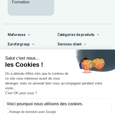
Formation
Maforeuse
Catégories de produits
Euroforgroup
Services client
Contact
04 72 47 66 72
contact@maforeuse.com
Siège social et atelier
Chassieu (69)
55 rue Ampère
69680 Chassieu
Agence Île-de-France
1 rue Camille Décauville
91250 Tigery