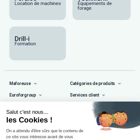
Location de machines
Équipements de
forage
Drill-i
Formation
Maforeuse
Catégories de produits
Euroforgroup
Services client
Contact
04 72 47 66 72
contact@maforeuse.com
Siège social et atelier
Chassieu (69)