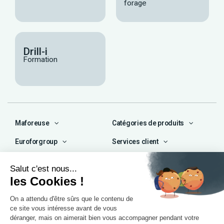
forage
Drill-i
Formation
Maforeuse
Catégories de produits
Euroforgroup
Services client
Contact
04 72 47 66 72
contact@maforeuse.com
Siège social et atelier
Chassieu (69)
55 rue Ampère