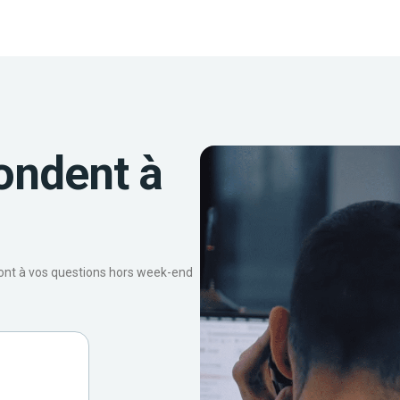
ondent à
ront à vos questions hors week-end