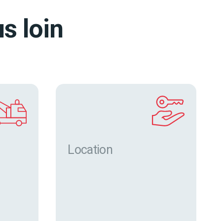
s loin
Location