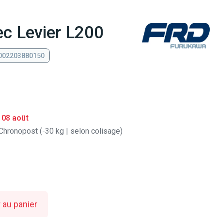
c Levier L200
 002203880150
 08 août
Chronopost (-30 kg | selon colisage)
 au panier