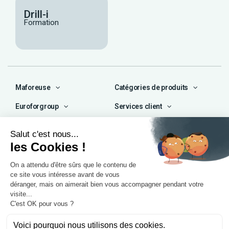
Drill-i
Formation
Maforeuse
Catégories de produits
Euroforgroup
Services client
Contact
04 72 47 66 72
contact@maforeuse.com
Siège social et atelier
Chassieu (69)
55 rue Ampère
69680 Chassieu
Agence Île-de-France
1 rue Camille Décauville
91250 Tigery