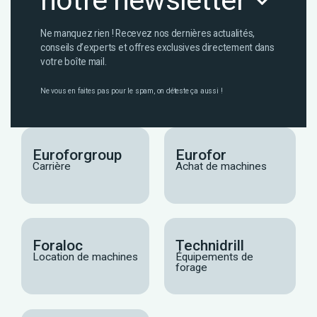
notre newsletter
Ne manquez rien ! Recevez nos dernières actualités,
conseils d’experts et offres exclusives directement dans
votre boîte mail.
Ne vous en faites pas pour le spam, on déteste ça aussi !
Euroforgroup
Eurofor
Carrière
Achat de machines
Foraloc
Technidrill
Location de machines
Équipements de
forage