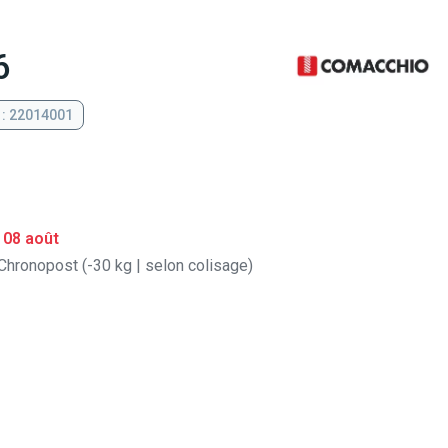
6
 : 22014001
 08 août
Chronopost (-30 kg | selon colisage)