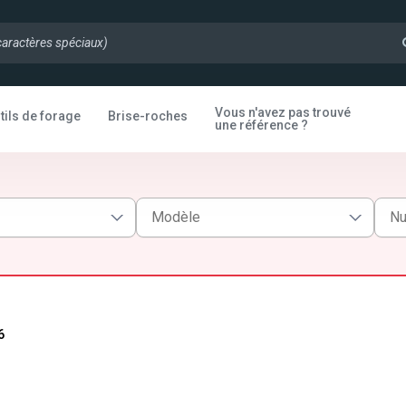
Vous n'avez pas trouvé
tils de forage
Brise-roches
une référence ?
6