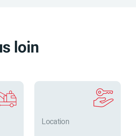
s loin
Location