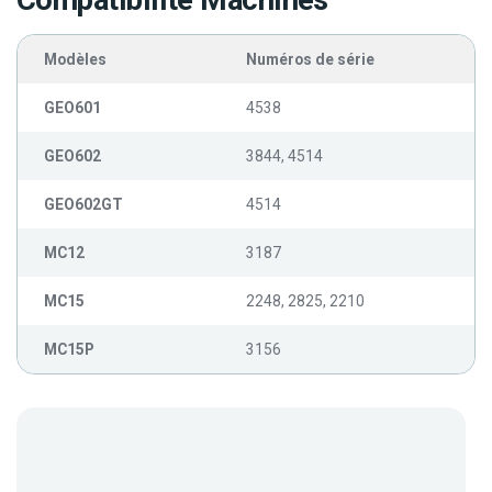
Compatibilité Machines
Modèles
Numéros de série
GEO601
4538
GEO602
3844, 4514
GEO602GT
4514
MC12
3187
MC15
2248, 2825, 2210
MC15P
3156