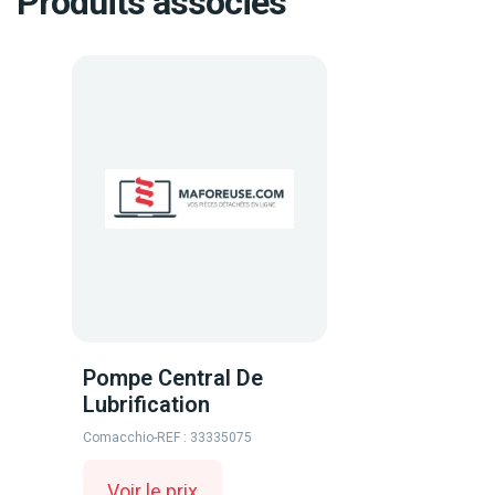
Produits associés
Pompe Central De
Lubrification
Comacchio
-
REF : 33335075
Voir le prix