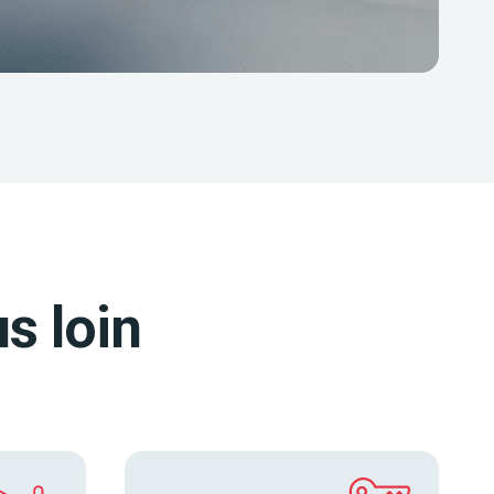
s loin