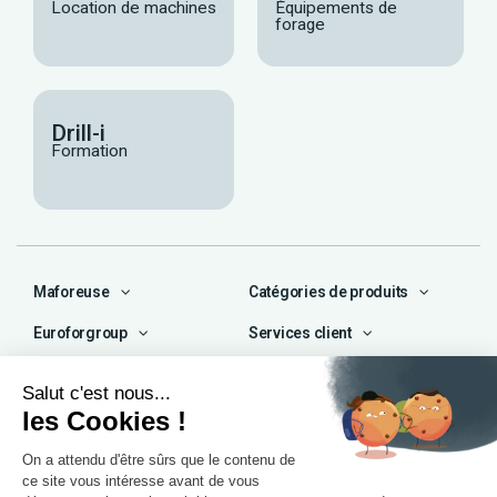
Location de machines
Équipements de
forage
Drill-i
Formation
Maforeuse
Catégories de produits
Euroforgroup
Services client
Contact
04 72 47 66 72
contact@maforeuse.com
Siège social et atelier
Chassieu (69)