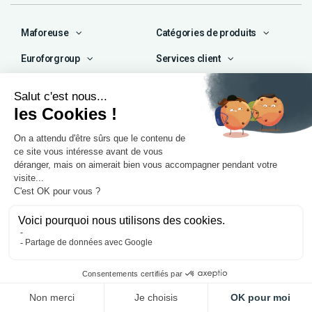
Maforeuse
Catégories de produits
Euroforgroup
Services client
Contact
04 72 47 66 72
contact@maforeuse.com
Siège social et atelier
Chassieu (69)
55 rue Ampère
69680 Chassieu
Agence Île-de-France
1 rue Camille Décauville
91250 Tigery
Mentions légales
Politique de confidentialité
© 2025, Eurofor by
Wess Soft
. Tous droits réservés