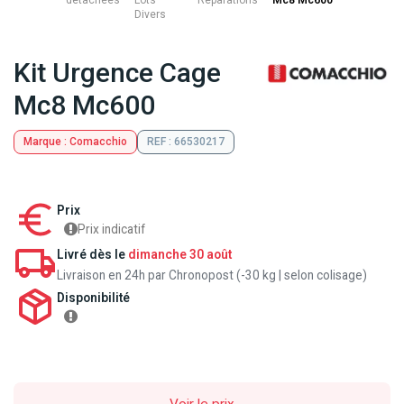
détachées
Lots
Reparations
Mc8 Mc600
Divers
Kit Urgence Cage
Mc8 Mc600
Marque : Comacchio
REF : 66530217
Prix
Prix indicatif
Livré dès le
dimanche 30 août
Livraison en 24h par Chronopost (-30 kg | selon colisage)
Disponibilité