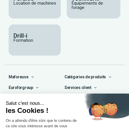
Location de machines
Équipements de
forage
Drill-i
Formation
Maforeuse
Catégories de produits
Euroforgroup
Services client
Contact
04 72 47 66 72
contact@maforeuse.com
Siège social et atelier
Chassieu (69)