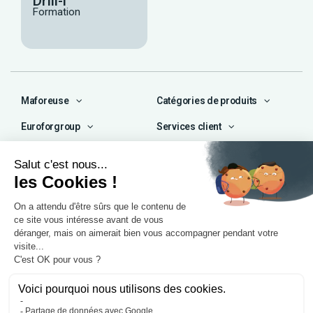
Drill-i
Formation
Maforeuse
Catégories de produits
Euroforgroup
Services client
Contact
04 72 47 66 72
contact@maforeuse.com
Siège social et atelier
Chassieu (69)
55 rue Ampère
69680 Chassieu
Agence Île-de-France
1 rue Camille Décauville
91250 Tigery