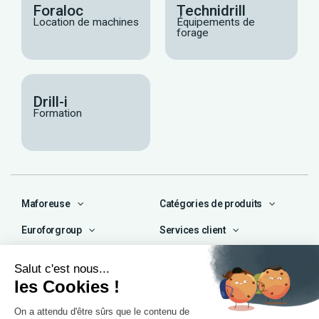
Foraloc
Technidrill
Location de machines
Équipements de
forage
Drill-i
Formation
Maforeuse
Catégories de produits
Euroforgroup
Services client
Contact
04 72 47 66 72
contact@maforeuse.com
Siège social et atelier