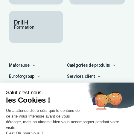
Drill-i
Formation
Maforeuse
Catégories de produits
Euroforgroup
Services client
Contact
04 72 47 66 72
contact@maforeuse.com
Siège social et atelier
Chassieu (69)
55 rue Ampère
69680 Chassieu
Agence Île-de-France