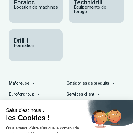
Foraloc
Technidrill
Location de machines
Équipements de
forage
Drill-i
Formation
Maforeuse
Catégories de produits
Euroforgroup
Services client
Contact
04 72 47 66 72
contact@maforeuse.com
Siège social et atelier