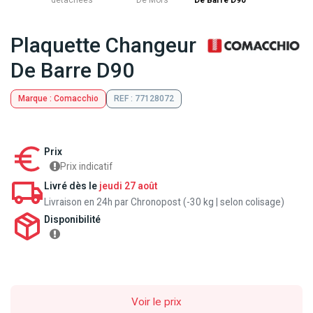
détachées
De Mors
De Barre D90
Plaquette Changeur
De Barre D90
Marque : Comacchio
REF : 77128072
Prix
Prix indicatif
Livré dès le
jeudi 27 août
Livraison en 24h par Chronopost (-30 kg | selon colisage)
Disponibilité
Voir le prix