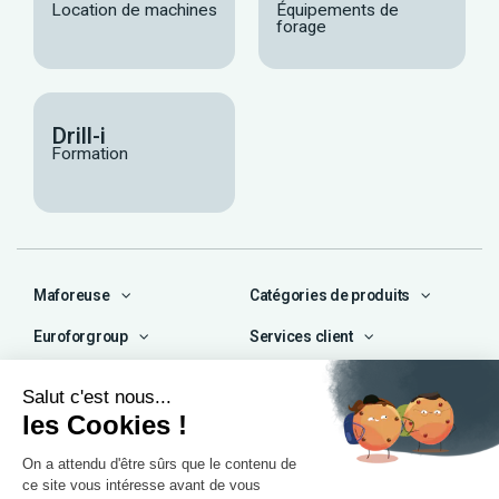
Location de machines
Équipements de
forage
Drill-i
Formation
Maforeuse
Catégories de produits
Euroforgroup
Services client
Contact
04 72 47 66 72
contact@maforeuse.com
Siège social et atelier
Chassieu (69)