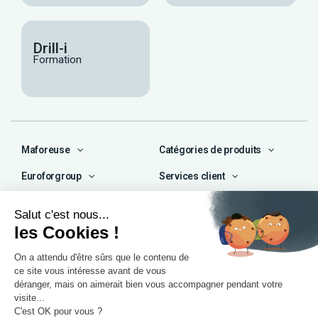
Drill-i
Formation
Maforeuse
Catégories de produits
Euroforgroup
Services client
Contact
04 72 47 66 72
contact@maforeuse.com
Siège social et atelier
Chassieu (69)
55 rue Ampère
69680 Chassieu
Agence Île-de-France