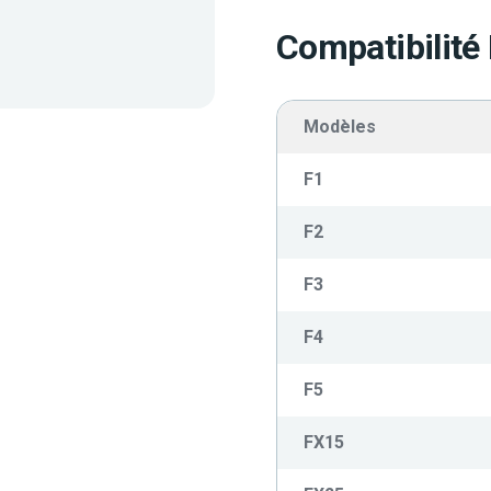
Compatibilité
Modèles
F1
F2
F3
F4
F5
FX15