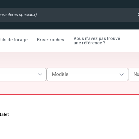
Vous n'avez pas trouvé
tils de forage
Brise-roches
une référence ?
Galet