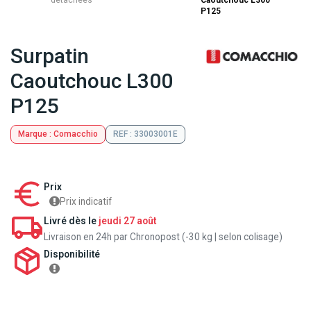
détachées
Caoutchouc L300
P125
Surpatin
Caoutchouc L300
P125
Marque : Comacchio
REF : 33003001E
Prix
Prix indicatif
Livré dès le
jeudi 27 août
Livraison en 24h par Chronopost (-30 kg | selon colisage)
Disponibilité