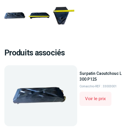
Produits associés
Surpatin Caoutchouc L
300 P125
Comacchio
-
REF : 33003001
Voir le prix