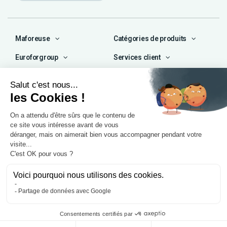
Maforeuse
Catégories de produits
Euroforgroup
Services client
Contact
04 72 47 66 72
contact@maforeuse.com
Siège social et atelier
Chassieu (69)
55 rue Ampère
69680 Chassieu
Agence Île-de-France
1 rue Camille Décauville
91250 Tigery
Mentions légales
Politique de confidentialité
© 2025, Eurofor by
Wess Soft
. Tous droits réservés