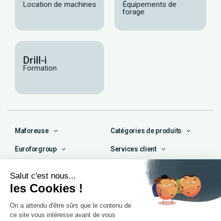
Location de machines
Équipements de
forage
Drill-i
Formation
Maforeuse
Catégories de produits
Euroforgroup
Services client
Contact
04 72 47 66 72
contact@maforeuse.com
Siège social et atelier
Chassieu (69)