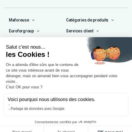
Maforeuse
Catégories de produits
Euroforgroup
Services client
Contact
04 72 47 66 72
contact@maforeuse.com
Siège social et atelier
Chassieu (69)
55 rue Ampère
69680 Chassieu
Agence Île-de-France
1 rue Camille Décauville
91250 Tigery
Mentions légales
Politique de confidentialité
© 2025, Eurofor by
Wess Soft
. Tous droits réservés